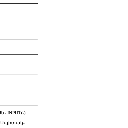
և- INPUT(-)
) Սպիտակ-