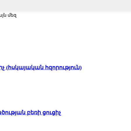
յն մեզ
իչ (հսկայական հզորություն)
ծության բեռի ցուցիչ